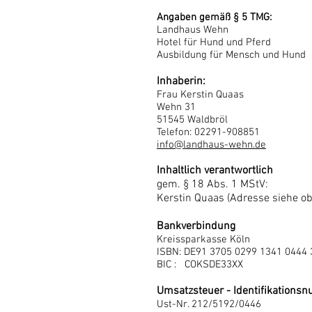
Angaben gemäß § 5 TMG:
Landhaus Wehn
Hotel für Hund und Pferd
Ausbildung für Mensch und Hund
Inhab
erin:
Frau Kerstin Quaas
Wehn 31
51545 Waldbröl
Telefon: 02291-908851
info@landhaus-wehn.de
Inhaltlich verantwortlich
gem. § 18 Abs. 1 MStV:
Kerstin Quaas (Adresse siehe o
Bankverbindu
ng
Kreissparkasse Köln
ISBN: DE91 3705 0299 1341 0444 
BIC : COKSDE33XX
Umsatzsteuer - Identifikation
Ust-Nr. 212/5192/0446