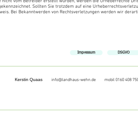
te nicht vom Betreiber erstellt wurden, werden die Urheberrechte Dri
e gekennzeichnet. Sollten Sie trotzdem auf eine Urheberrechtsverlet
weis. Bei Bekanntwerden von Rechtsverletzungen werden wir derart
Impressum
DSGVO
Kerstin Quaas
info@landhaus-wehn.de
mobil 0160 408 75