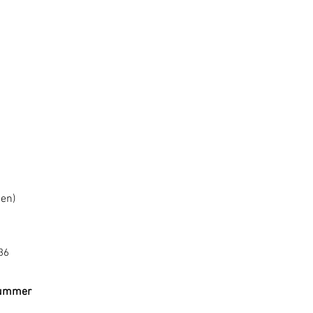
ben)
36
snummer