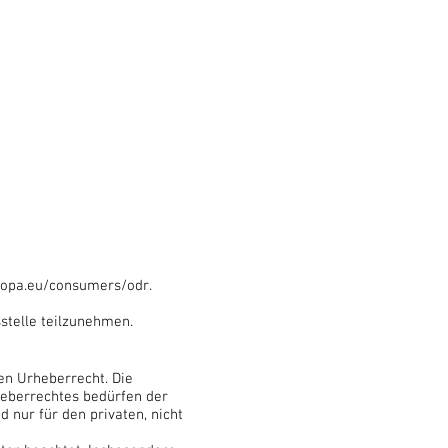
uropa.eu/consumers/odr.
sstelle teilzunehmen.
en Urheberrecht. Die
heberrechtes bedürfen der
 nur für den privaten, nicht