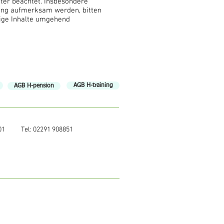
tter beachtet. Insbesondere
zung aufmerksam werden, bitten
ige Inhalte umgehend
AGB H-training
AGB H-pension
01
Tel: 02291 908851