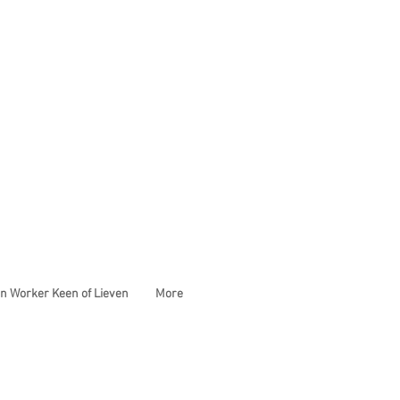
n Worker Keen of Lieven
More